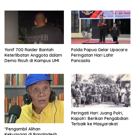
& Kesehatan Mental
Selatan Gelar Aksi Protes
Yonif 700 Raider Bantah
Polda Papua Gelar Upacara
Keterlibatan Anggota dalam
Peringatan Hari Lahir
Demo Ricuh di Kampus UMI
Pancasila
Peringati Hari Juang Polri,
Kapolri: Berikan Pengabdian
Terbaik ke Masyarakat
*Pengambil Alihan
Kekuasaan di Bangladesh