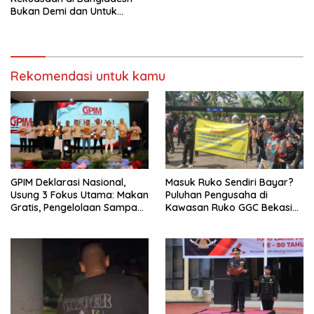
Bukan Demi dan Untuk
Kekuasaan*
Rekomendasi untuk kamu
GPIM Deklarasi Nasional,
Masuk Ruko Sendiri Bayar?
Usung 3 Fokus Utama: Makan
Puluhan Pengusaha di
Gratis, Pengelolaan Sampah
Kawasan Ruko GGC Bekasi
& Kesehatan Mental
Selatan Gelar Aksi Protes