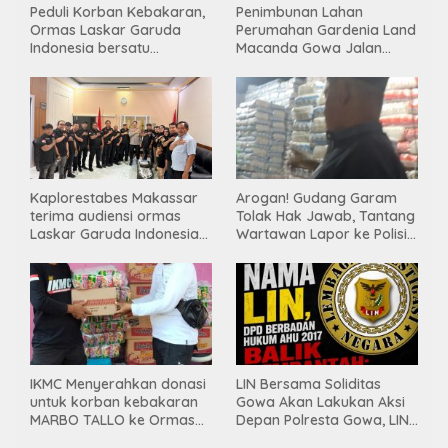
Peduli Korban Kebakaran,
Penimbunan Lahan
Ormas Laskar Garuda
Perumahan Gardenia Land
Indonesia bersatu
Macanda Gowa Jalan
Salurkan Bantuan
Tanpa PBG, Diduga
Gunakan Material
Tambang Ilegal
Kaplorestabes Makassar
Arogan! Gudang Garam
terima audiensi ormas
Tolak Hak Jawab, Tantang
Laskar Garuda Indonesia
Wartawan Lapor ke Polisi
Bersatu, Bahas kamtibmas
& Dewan Pers
hingga kegiatan sosial.
IKMC Menyerahkan donasi
LIN Bersama Soliditas
untuk korban kebakaran
Gowa Akan Lakukan Aksi
MARBO TALLO ke Ormas
Depan Polresta Gowa, LIN
LASKAR GARUDA
Yang Baru Malah Ke