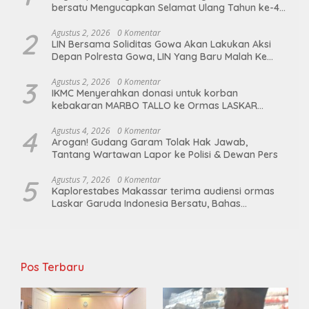
bersatu Mengucapkan Selamat Ulang Tahun ke-44
untuk ibu ketua umum LGIB (Andi Sumarni).
2
Agustus 2, 2026
0 Komentar
LIN Bersama Soliditas Gowa Akan Lakukan Aksi
Depan Polresta Gowa, LIN Yang Baru Malah Ke
Ge’eran Nama Lembaganya Di Catut
3
Agustus 2, 2026
0 Komentar
IKMC Menyerahkan donasi untuk korban
kebakaran MARBO TALLO ke Ormas LASKAR
GARUDA INDONESIA BERSATU
4
Agustus 4, 2026
0 Komentar
Arogan! Gudang Garam Tolak Hak Jawab,
Tantang Wartawan Lapor ke Polisi & Dewan Pers
5
Agustus 7, 2026
0 Komentar
Kaplorestabes Makassar terima audiensi ormas
Laskar Garuda Indonesia Bersatu, Bahas
kamtibmas hingga kegiatan sosial.
Pos Terbaru