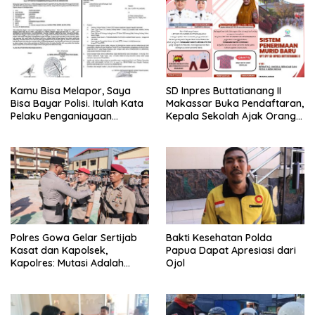
Kamu Bisa Melapor, Saya
SD Inpres Buttatianang II
Bisa Bayar Polisi. Itulah Kata
Makassar Buka Pendaftaran,
Pelaku Penganiayaan
Kepala Sekolah Ajak Orang
Perempuan Yang
Tua Daftarkan Anak Segera
Kenyataannya Hingga Saat
Ini Belum Di Tangkap
Polres Gowa Gelar Sertijab
Bakti Kesehatan Polda
Kasat dan Kapolsek,
Papua Dapat Apresiasi dari
Kapolres: Mutasi Adalah
Ojol
Penyegaran Organisasi