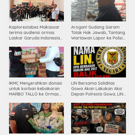
Kaplorestabes Makassar
Arogan! Gudang Garam
terima audiensi ormas
Tolak Hak Jawab, Tantang
Laskar Garuda Indonesia
Wartawan Lapor ke Polisi
Bersatu, Bahas kamtibmas
& Dewan Pers
hingga kegiatan sosial.
IKMC Menyerahkan donasi
LIN Bersama Soliditas
untuk korban kebakaran
Gowa Akan Lakukan Aksi
MARBO TALLO ke Ormas
Depan Polresta Gowa, LIN
LASKAR GARUDA
Yang Baru Malah Ke
INDONESIA BERSATU
Ge’eran Nama
Lembaganya Di Catut