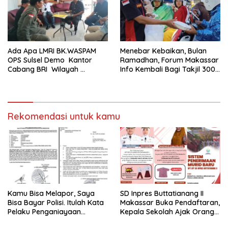
Ada Apa LMRI BK.WASPAM
Menebar Kebaikan, Bulan
OPS Sulsel Demo Kantor
Ramadhan, Forum Makassar
Cabang BRI Wilayah
Info Kembali Bagi Takjil 300
Makassar
Dos Nasi Kotak
Rekomendasi untuk kamu
Kamu Bisa Melapor, Saya
SD Inpres Buttatianang II
Bisa Bayar Polisi. Itulah Kata
Makassar Buka Pendaftaran,
Pelaku Penganiayaan
Kepala Sekolah Ajak Orang
Perempuan Yang
Tua Daftarkan Anak Segera