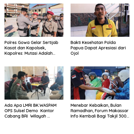
Kenyataannya Hingga Saat
Ini Belum Di Tangkap
Polres Gowa Gelar Sertijab
Bakti Kesehatan Polda
Kasat dan Kapolsek,
Papua Dapat Apresiasi dari
Kapolres: Mutasi Adalah
Ojol
Penyegaran Organisasi
Ada Apa LMRI BK.WASPAM
Menebar Kebaikan, Bulan
OPS Sulsel Demo Kantor
Ramadhan, Forum Makassar
Cabang BRI Wilayah
Info Kembali Bagi Takjil 300
Makassar
Dos Nasi Kotak