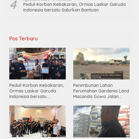
4
Peduli Korban Kebakaran, Ormas Laskar Garuda
Indonesia bersatu Salurkan Bantuan
Pos Terbaru
Peduli Korban Kebakaran,
Penimbunan Lahan
Ormas Laskar Garuda
Perumahan Gardenia Land
Indonesia bersatu
Macanda Gowa Jalan
Salurkan Bantuan
Tanpa PBG, Diduga
Gunakan Material
Tambang Ilegal