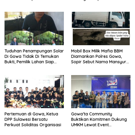
Dewan Pers
Tahun
Tuduhan Penampungan Solar
Mobil Box Milik Mafia BBM
Di Gowa Tidak Di Temukan
Diamankan Polres Gowa,
Bukti, Pemilik Lahan Siap
Sopir Sebut Nama Mansyur
Tempuh Jalur Hukum
Alias Cacolle
Pertemuan di Gowa, Ketua
Gowa’ta Community
DPP Sulawesi Bersatu
Buktikan Komitmen Dukung
Perkuat Soliditas Organisasi
UMKM Lewat Event
Ramadhan Fair