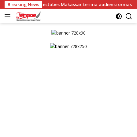
Langsung
aplorestabes Makassar terima audiensi ormas Laskar Garuda In
Breaking News
ke
konten