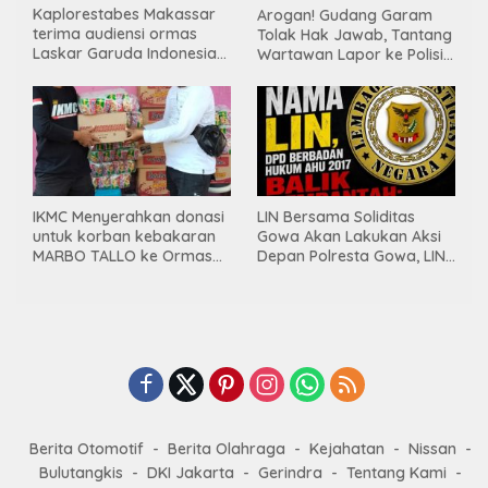
Kaplorestabes Makassar
Arogan! Gudang Garam
terima audiensi ormas
Tolak Hak Jawab, Tantang
Laskar Garuda Indonesia
Wartawan Lapor ke Polisi
Bersatu, Bahas kamtibmas
& Dewan Pers
hingga kegiatan sosial.
IKMC Menyerahkan donasi
LIN Bersama Soliditas
untuk korban kebakaran
Gowa Akan Lakukan Aksi
MARBO TALLO ke Ormas
Depan Polresta Gowa, LIN
LASKAR GARUDA
Yang Baru Malah Ke
INDONESIA BERSATU
Ge’eran Nama
Lembaganya Di Catut
Berita Otomotif
Berita Olahraga
Kejahatan
Nissan
Bulutangkis
DKI Jakarta
Gerindra
Tentang Kami