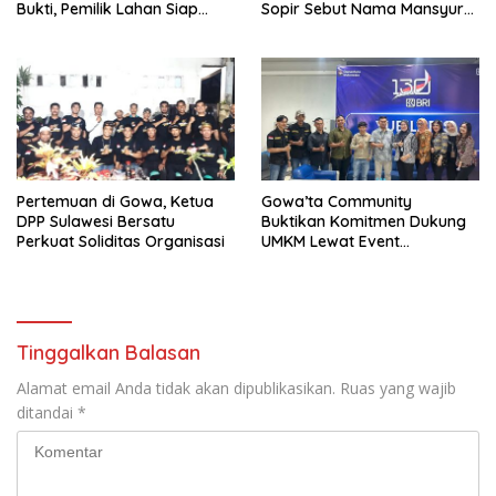
Bukti, Pemilik Lahan Siap
Sopir Sebut Nama Mansyur
Tempuh Jalur Hukum
Alias Cacolle
Pertemuan di Gowa, Ketua
Gowa’ta Community
DPP Sulawesi Bersatu
Buktikan Komitmen Dukung
Perkuat Soliditas Organisasi
UMKM Lewat Event
Ramadhan Fair
Tinggalkan Balasan
Alamat email Anda tidak akan dipublikasikan.
Ruas yang wajib
ditandai
*