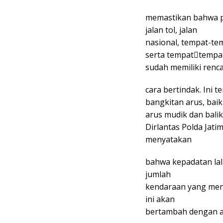
memastikan bahwa p
jalan tol, jalan
nasional, tempat-t
serta tempat￾tempat
sudah memiliki renc
cara bertindak. Ini t
bangkitan arus, baik
arus mudik dan bali
Dirlantas Polda Jat
menyatakan
bahwa kepadatan lalu
jumlah
kendaraan yang menca
ini akan
bertambah dengan ad