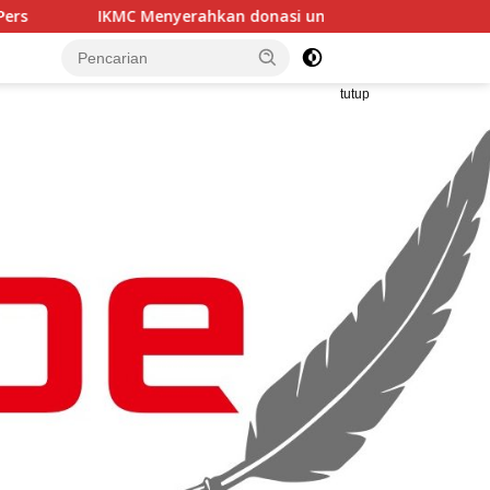
rahkan donasi untuk korban kebakaran MARBO TALLO ke Orma
tutup