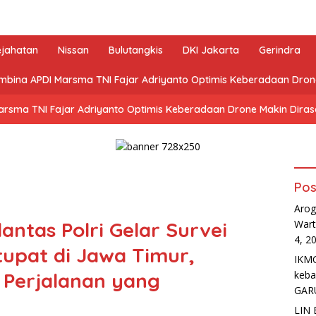
ejahatan
Nissan
Bulutangkis
DKI Jakarta
Gerindra
mbina APDI Marsma TNI Fajar Adriyanto Optimis Keberadaan Dro
arsma TNI Fajar Adriyanto Optimis Keberadaan Drone Makin Dira
Pos
Arog
antas Polri Gelar Survei
Wart
4, 2
tupat di Jawa Timur,
IKMC
 Perjalanan yang
keb
GAR
LIN 