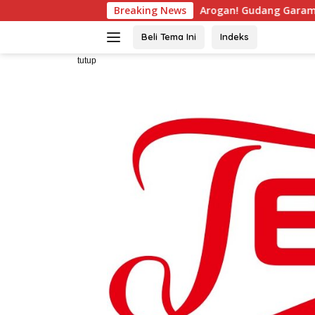
Langsung
Arogan! Gudang Garam Tolak Hak Jawab, Tantan
Breaking News
ke
konten
Beli Tema Ini
Indeks
tutup