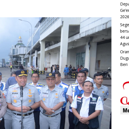
Depa
Ge’e
202
Sege
bers
44 u
Agus
Oran
Duga
Beri