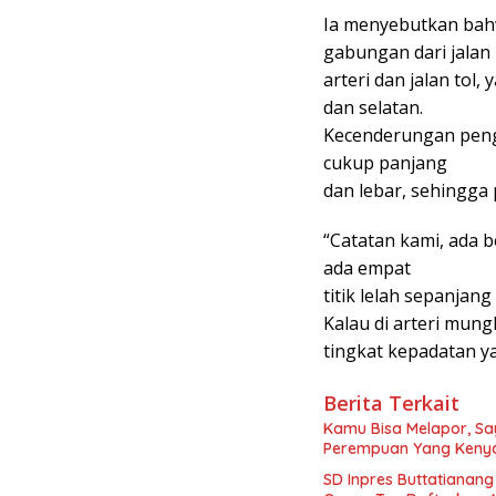
Ia menyebutkan bahw
gabungan dari jalan
arteri dan jalan tol, 
dan selatan.
Kecenderungan penge
cukup panjang
dan lebar, sehingga 
“Catatan kami, ada be
ada empat
titik lelah sepanjang 
Kalau di arteri mun
tingkat kepadatan ya
Berita Terkait
Kamu Bisa Melapor, Say
Perempuan Yang Kenya
SD Inpres Buttatianang